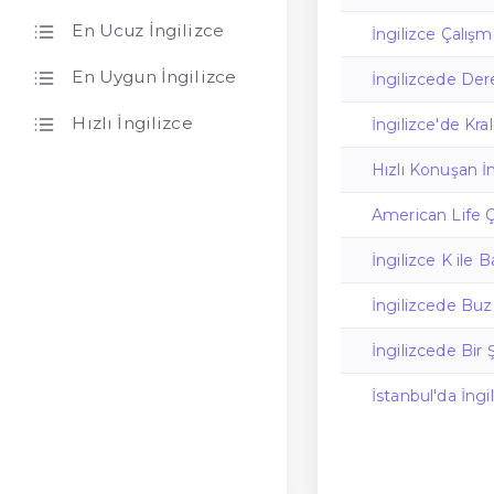
En Ucuz İngilizce
İngilizce Çalış
En Uygun İngilizce
İngilizcede Dere
Hızlı İngilizce
İngilizce'de Kral
Hızlı Konuşan İ
American Life Ç
İngilizce K ile 
İngilizcede Buz
İngilizcede Bir 
İstanbul'da İngi