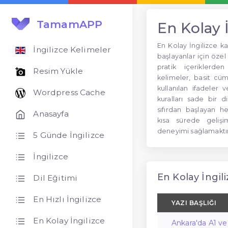
TamamAPP
En Kolay İ
En Kolay İngilizce k
İngilizce Kelimeler
başlayanlar için özel 
pratik içeriklerd
Resim Yükle
kelimeler, basit cüm
kullanılan ifadeler v
Wordpress Cache
kuralları sade bir d
sıfırdan başlayan h
Anasayfa
kısa sürede geliş
deneyimi sağlamaktır
5 Günde İngilizce
İngilizce
En Kolay İngili
Dil Eğitimi
En Hızlı İngilizce
YAZI BAŞLIĞI
En Kolay İngilizce
Ankara'da A1 ve 