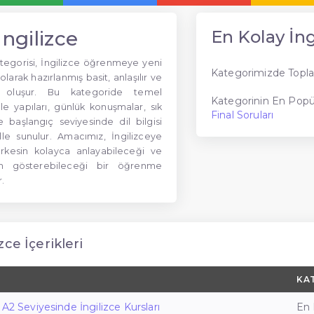
ngilizce
En Kolay İng
ategorisi, İngilizce öğrenmeye yeni
Kategorimizde Topla
olarak hazırlanmış basit, anlaşılır ve
en oluşur. Bu kategoride temel
Kategorinin En Popül
le yapıları, günlük konuşmalar, sık
Final Soruları
e başlangıç seviyesinde dil bilgisi
ille sunulur. Amacımız, İngilizceye
erkesin kolayca anlayabileceği ve
im gösterebileceği bir öğrenme
.
zce İçerikleri
KA
A2 Seviyesinde İngilizce Kursları
En 