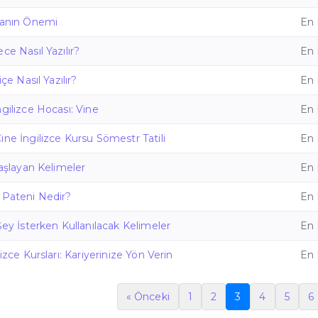
manın Önemi
En 
ce Nasıl Yazılır?
En 
içe Nasıl Yazılır?
En 
ngilizce Hocası: Vine
En 
ine İngilizce Kursu Sömestr Tatili
En 
Başlayan Kelimeler
En 
 Pateni Nedir?
En 
Şey İsterken Kullanılacak Kelimeler
En 
lizce Kursları: Kariyerinize Yön Verin
En 
« Önceki
1
2
3
4
5
6