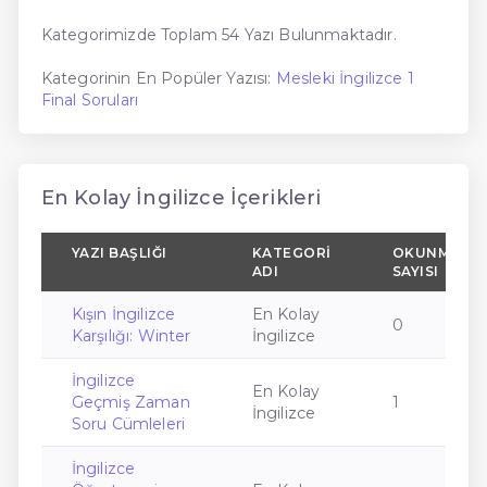
Kategorimizde Toplam 54 Yazı Bulunmaktadır.
Kategorinin En Popüler Yazısı:
Mesleki İngilizce 1
Final Soruları
En Kolay İngilizce İçerikleri
YAZI BAŞLIĞI
KATEGORI
OKUNMA
ADI
SAYISI
Kışın İngilizce
En Kolay
0
Karşılığı: Winter
İngilizce
İngilizce
En Kolay
Geçmiş Zaman
1
İngilizce
Soru Cümleleri
İngilizce