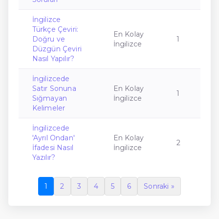
İngilizce
Türkçe Çeviri:
En Kolay
Doğru ve
1
İngilizce
Düzgün Çeviri
Nasıl Yapılır?
İngilizcede
Satır Sonuna
En Kolay
1
Sığmayan
İngilizce
Kelimeler
İngilizcede
'Ayrıl Ondan'
En Kolay
2
İfadesi Nasıl
İngilizce
Yazılır?
1
2
3
4
5
6
Sonraki »