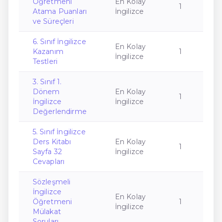
Öğretmeni
En Kolay
1
Atama Puanları
İngilizce
ve Süreçleri
6. Sınıf İngilizce
En Kolay
Kazanım
1
İngilizce
Testleri
3. Sınıf 1.
Dönem
En Kolay
1
İngilizce
İngilizce
Değerlendirme
5. Sınıf İngilizce
Ders Kitabı
En Kolay
1
Sayfa 32
İngilizce
Cevapları
Sözleşmeli
İngilizce
En Kolay
Öğretmeni
1
İngilizce
Mülakat
Soruları