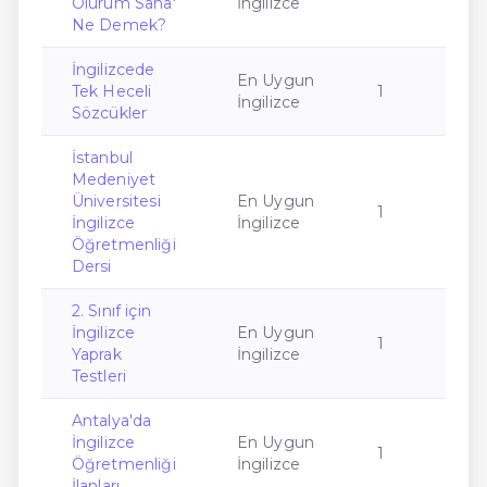
Olurum Sana'
İngilizce
Ne Demek?
İngilizcede
En Uygun
Tek Heceli
1
İngilizce
Sözcükler
İstanbul
Medeniyet
Üniversitesi
En Uygun
1
İngilizce
İngilizce
Öğretmenliği
Dersi
2. Sınıf için
İngilizce
En Uygun
1
Yaprak
İngilizce
Testleri
Antalya'da
İngilizce
En Uygun
1
Öğretmenliği
İngilizce
İlanları