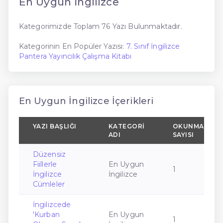
En Uygun İngilizce
Kategorimizde Toplam 76 Yazı Bulunmaktadır.
Kategorinin En Popüler Yazısı:
7. Sınıf İngilizce
Pantera Yayıncılık Çalışma Kitabı
En Uygun İngilizce İçerikleri
YAZI BAŞLIĞI
KATEGORI
OKUNMA
ADI
SAYISI
Düzensiz
Fiillerle
En Uygun
1
İngilizce
İngilizce
Cümleler
İngilizcede
'Kurban
En Uygun
1