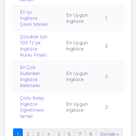
En İyi
En Uygun
İngilizce
1
İngilizce
Çeviri Siteleri
Çocuklar İçin
100 TL'ye
En Uygun
2
İngilizce
İngilizce
Kursu Fırsatı
En Çok
Kullanılan
En Uygun
2
İngilizce
İngilizce
Kelimeler
Çorlu Koleji
İngilizce
En Uygun
2
Öğretmeni
İngilizce
İsmail
1
2
3
4
5
6
7
8
Sonraki »