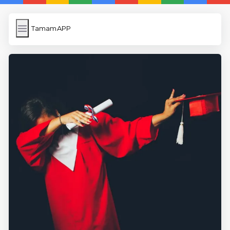
TamamAPP
TamamAPP
İngilizce Kelimeler
Resim Yükle
Wordpress Cache
Anasayfa
5 Günde İngilizce
İngilizce
Dil Eğitimi
En Hızlı İngilizce
En Kolay İngilizce