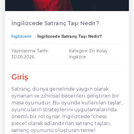
En Ucuz İngilizce
En Uygun İngilizce
İngilizcede Satranç Taşı Nedir?
Hızlı İngilizce
İngilizcemi
İngilizcede Satranç Taşı Nedir?
Yayınlanma Tarihi:
Kategori: En Kolay
30.05.2026
İngilizce
Giriş
Satranç, dünya genelinde yaygın olarak
oynanan ve zihinsel becerileri geliştiren bir
masa oyunudur. Bu oyunda kullanılan taşlar,
oyuncuların stratejilerini uygulamalarında
önemli bir rol oynar. İngilizcede "chess
piece" olarak adlandırılan satranç taşları,
satranç oyununu oluşturan temel