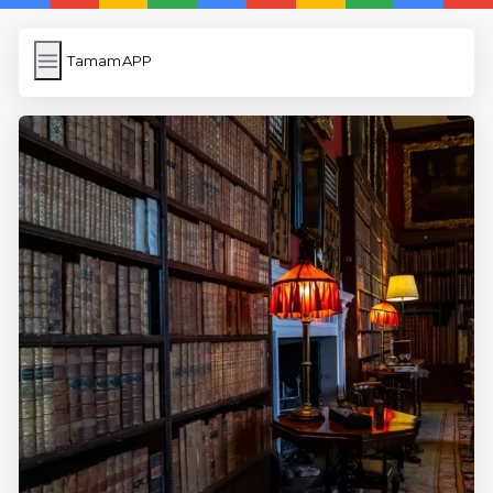
TamamAPP
TamamAPP
İngilizce Kelimeler
Resim Yükle
Wordpress Cache
Anasayfa
5 Günde İngilizce
İngilizce
Dil Eğitimi
En Hızlı İngilizce
En Kolay İngilizce