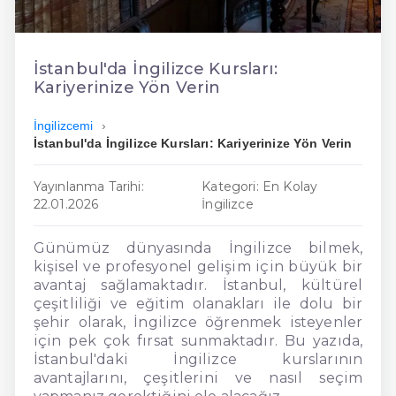
En Ucuz İngilizce
En Uygun İngilizce
İstanbul'da İngilizce Kursları:
Kariyerinize Yön Verin
Hızlı İngilizce
İngilizcemi
İstanbul'da İngilizce Kursları: Kariyerinize Yön Verin
Yayınlanma Tarihi:
Kategori: En Kolay
22.01.2026
İngilizce
Günümüz dünyasında İngilizce bilmek,
kişisel ve profesyonel gelişim için büyük bir
avantaj sağlamaktadır. İstanbul, kültürel
çeşitliliği ve eğitim olanakları ile dolu bir
şehir olarak, İngilizce öğrenmek isteyenler
için pek çok fırsat sunmaktadır. Bu yazıda,
İstanbul'daki İngilizce kurslarının
avantajlarını, çeşitlerini ve nasıl seçim