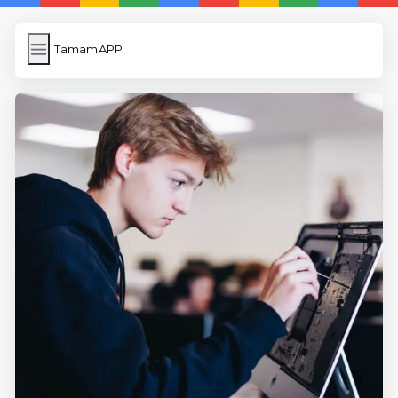
TamamAPP
TamamAPP
İngilizce Kelimeler
Resim Yükle
Wordpress Cache
Anasayfa
5 Günde İngilizce
İngilizce
Dil Eğitimi
En Hızlı İngilizce
En Kolay İngilizce