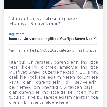
En Ucuz İngilizce
En Uygun İngilizce
İstanbul Üniversitesi İngilizce
Muafiyet Sınavı Nedir?
Hızlı İngilizce
İngilizcemi
İstanbul Üniversitesi İngilizce Muafiyet Sınavı Nedir?
Yayınlanma Tarihi: 07.06.2026
Kategori: Hızlı İngilizce
İstanbul Üniversitesi, öğrencilerin İngilizce
yeterliliklerini ölçmek amacıyla İngilizce
Muafiyet Sınavı düzenlemektedir. Bu sınav,
özellikle İngilizce eğitim veren bölümlere
kayıt olan öğrencilerin, dil seviyelerini
belirlemek için önemlidir. Sınavdan başarılı
olan öğrenciler, İngilizce derslerinden muaf
tutulabilir ve bu sayede eğitim hayatlarında
önemli bir avantaj elde ederler.