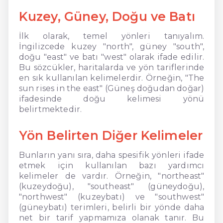
Kuzey, Güney, Doğu ve Batı
İlk olarak, temel yönleri tanıyalım.
İngilizcede kuzey "north", güney "south",
doğu "east" ve batı "west" olarak ifade edilir.
Bu sözcükler, haritalarda ve yön tariflerinde
en sık kullanılan kelimelerdir. Örneğin, "The
sun rises in the east" (Güneş doğudan doğar)
ifadesinde doğu kelimesi yönü
belirtmektedir.
Yön Belirten Diğer Kelimeler
Bunların yanı sıra, daha spesifik yönleri ifade
etmek için kullanılan bazı yardımcı
kelimeler de vardır. Örneğin, "northeast"
(kuzeydoğu), "southeast" (güneydoğu),
"northwest" (kuzeybatı) ve "southwest"
(güneybatı) terimleri, belirli bir yönde daha
net bir tarif yapmamıza olanak tanır. Bu