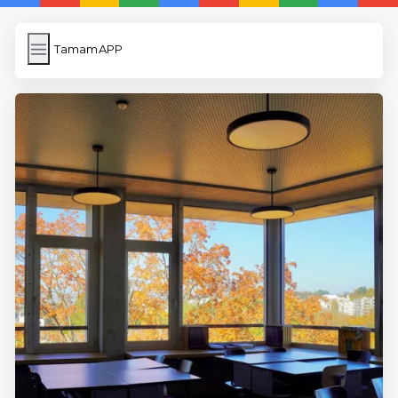
TamamAPP
TamamAPP
İngilizce Kelimeler
Resim Yükle
Wordpress Cache
Anasayfa
5 Günde İngilizce
İngilizce
Dil Eğitimi
En Hızlı İngilizce
En Kolay İngilizce