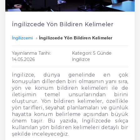
En Ucuz İngilizce
En Uygun İngilizce
İngilizcede Yön Bildiren Kelimeler
Hızlı İngilizce
İngilizcemi
İngilizcede Yön Bildiren Kelimeler
Yayınlanma Tarihi:
Kategori: 5 Günde
14.05.2026
İngilizce
İngilizce, dünya genelinde en çok
konuşulan dillerden biri olmasının yanı sıra,
yön ve konum bildiren kelimeleri ile de
iletişimin temel unsurlarından birini
oluşturur. Yön bildiren kelimeler, özellikle
yön tarifleri, seyahat planlamaları ve günlük
hayatta konum belirleme açısından büyük
önem taşır. Bu yazıda, İngilizcede sıkça
kullanılan yön bildiren kelimeleri detaylı bir
şekilde inceleyeceğiz.