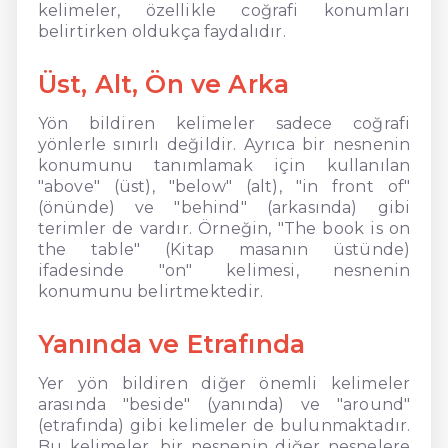
kelimeler, özellikle coğrafi konumları
belirtirken oldukça faydalıdır.
Üst, Alt, Ön ve Arka
Yön bildiren kelimeler sadece coğrafi
yönlerle sınırlı değildir. Ayrıca bir nesnenin
konumunu tanımlamak için kullanılan
"above" (üst), "below" (alt), "in front of"
(önünde) ve "behind" (arkasında) gibi
terimler de vardır. Örneğin, "The book is on
the table" (Kitap masanın üstünde)
ifadesinde "on" kelimesi, nesnenin
konumunu belirtmektedir.
Yanında ve Etrafında
Yer yön bildiren diğer önemli kelimeler
arasında "beside" (yanında) ve "around"
(etrafında) gibi kelimeler de bulunmaktadır.
Bu kelimeler, bir nesnenin diğer nesnelere