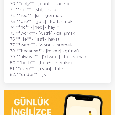
70. **only** - [ˈoʊnli] - sadece
71. **still** - [stɪl] - hâlâ
72. **see** - [siː] - görmek
73. **use** - [juːz] - kullanmak
74. **no** - [nəʊ] - hayır
75. **work** - [wɜːrk] - çalışmak
76. **life** - [laɪf] - hayat
77. **want** - [wɔnt] - istemek
78. **because** - [bɪˈkəz] - çünkü
79. **always** - [ˈɔːlweɪz] - her zaman
80. **both** - [boʊθ] - her ikisi
81. **even** - [ˈiːvən] - bile
82. **under** - [ˈʌ