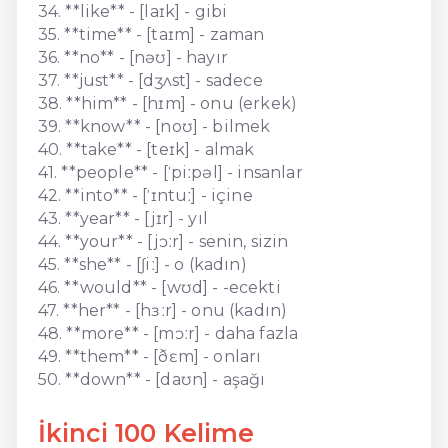
34. **like** - [laɪk] - gibi
35. **time** - [taɪm] - zaman
36. **no** - [nəʊ] - hayır
37. **just** - [dʒʌst] - sadece
38. **him** - [hɪm] - onu (erkek)
39. **know** - [noʊ] - bilmek
40. **take** - [teɪk] - almak
41. **people** - [ˈpiːpəl] - insanlar
42. **into** - [ˈɪntuː] - içine
43. **year** - [jɪr] - yıl
44. **your** - [jɔːr] - senin, sizin
45. **she** - [ʃiː] - o (kadın)
46. **would** - [wʊd] - -ecekti
47. **her** - [hɜːr] - onu (kadın)
48. **more** - [mɔːr] - daha fazla
49. **them** - [ðɛm] - onları
50. **down** - [daʊn] - aşağı
İkinci 100 Kelime