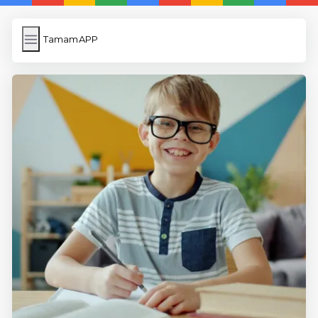
TamamAPP
TamamAPP
İngilizce Kelimeler
Resim Yükle
Wordpress Cache
Anasayfa
5 Günde İngilizce
İngilizce
Dil Eğitimi
En Hızlı İngilizce
En Kolay İngilizce