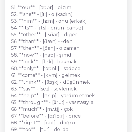
51. **our** - [aʊər] - bizim
52. **she** - [ʃiː] - o (kadın)
53. **him** - [hɪm] - onu (erkek)
54. **its** - [ɪts] - onun (cansız)
55. **other** - [ˈʌðər] - diğer
56. **than** - [ðæn] - -den
57. **then** - [ðɛn] - o zaman
58. **now** - [naʊ] - şimdi
59. **look** - [lʊk] - bakmak
60. **only** - [ˈoʊnli] - sadece
61. **come** - [kʌm] - gelmek
62. **think** - [θɪŋk] - düşünmek
63. **say** - [seɪ] - söylemek
64. **help** - [hɛlp] - yardım etmek
65. **through** - [θruː] - vasıtasıyla
66. **much** - [mʌtʃ] - çok
67. **before** - [bɪˈfɔːr] - önce
68. **right** - [raɪt] - doğru
69. **too** - [tuː] - de, da