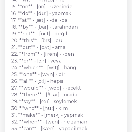
15. **on** - [ɒn] - üzerinde
16. **do** - [duː] - yapmak
17. **at** - [æt] - -de, -da
18. **by** - [baɪ] - tarafından
19. **not** - [nɒt] - değil
20. **this** - [ðɪs] - bu
21. **but** - [bʌt] - ama
22. **from** - [frəm] - -den
23. **or** - [ɔːr] - veya
24. **which** - [wɪtʃ] - hangi
25. **one** - [wʌn] - bir
26. **all** - [ɔːl] - hepsi
27. **would** - [wʊd] - -ecekti
28. **there** - [ðɛər] - orada
29. **say** - [seɪ] - söylemek
30. **who** - [huː] - kim
31. **make** - [meɪk] - yapmak
32. **when** - [wɛn] - ne zaman
33. **can** - [kæn] - yapabilmek