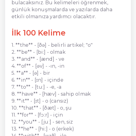
bulacaksınız. Bu kelimeleri öğrenmek,
günlük konuşmalarda ve yazılarda daha
etkili olmanıza yardımcı olacaktır.
İlk 100 Kelime
1. **the** - [ðə] - belirli artikel; "o"
2. **be** - [biː] - olmak
3. **and** - [ænd] - ve
4. **of** - [əv] - -ın, -in
5. **a** - [ə] - bir
6. **in** - [ɪn] - içinde
7. **to** - [tuː] - -e, -a
8. **have** - [hæv] - sahip olmak
9. **it** - [ɪt] - o (cansız)
10. **that** - [ðæt] - o, şu
11. **for** - [fɔːr] - için
12. **you** - [juː] - sen, siz
13. **he** - [hiː] - o (erkek)
14. **with** - [wɪð] - ile