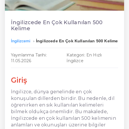
En Ucuz İngilizce
En Uygun İngilizce
İngilizcede En Çok Kullanılan 500
Kelime
Hızlı İngilizce
İngilizcemi
İngilizcede En Çok Kullanılan 500 Kelime
Yayınlanma Tarihi:
Kategori: En Hızlı
11.05.2026
İngilizce
Giriş
İngilizce, dünya genelinde en çok
konuşulan dillerden biridir. Bu nedenle, dil
öğrenirken en sık kullanılan kelimeleri
bilmek oldukça önemlidir. Bu makalede,
İngilizcede en çok kullanılan 500 kelimenin
anlamları ve okunuşları üzerine bilgiler