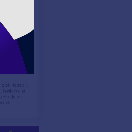
, duygusal
am saatlerinde,
ini olumlu
mi ortamlarda
ilir. Ancak
 bir ifadedir.
lişkilerimizi
ının da bir
anmak,