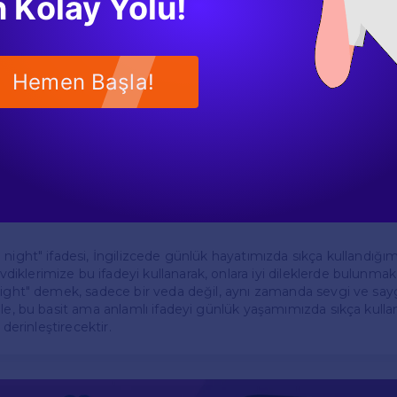
 Kolay Yolu!
talar
nin kullanımı, yalnızca kelime anlamıyla sınırlı değildir. Bu ifade
Hemen Başla!
 sevgi ve saygı ifade eden bir selamlaşma şeklidir. Özellikle akş
n ardından sevdiklerimize "good night" demek, onların ruh hal
u ifadenin kullanılacağı yer ve zaman da oldukça önemlidir. Res
good night" demek yerine, daha resmi bir veda şekli tercih edileb
ifade, sıcak bir iletişim aracı olarak kullanılır.
night" ifadesi, İngilizcede günlük hayatımızda sıkça kullandığımız
lerimize bu ifadeyi kullanarak, onlara iyi dileklerde bulunmak, i
night" demek, sadece bir veda değil, aynı zamanda sevgi ve sayg
nle, bu basit ama anlamlı ifadeyi günlük yaşamımızda sıkça kull
 derinleştirecektir.