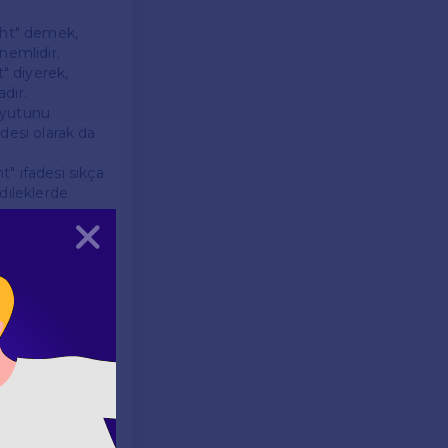
ight" demek,
nemlidir.
t" diyerek,
adır.
boyutunu
adesi olarak da
" ifadesi sıkça
 dileklerde
Kapat
 ifadeler de
önce söylenir.
demek, onun
mesini dile