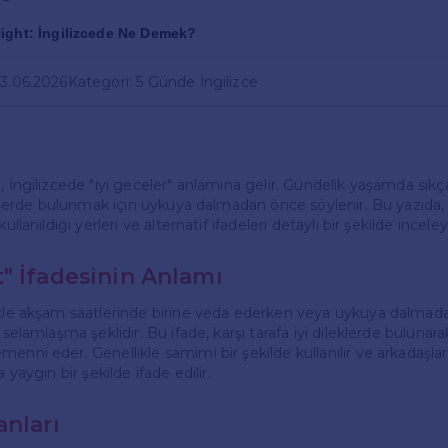
ight: İngilizcede Ne Demek?
03.06.2026
Kategori: 5 Günde İngilizce
, İngilizcede "iyi geceler" anlamına gelir. Gündelik yaşamda sıkç
ileklerde bulunmak için uykuya dalmadan önce söylenir. Bu yazıda,
kullanıldığı yerleri ve alternatif ifadeleri detaylı bir şekilde incele
" İfadesinin Anlamı
likle akşam saatlerinde birine veda ederken veya uykuya dalma
 selamlaşma şeklidir. Bu ifade, karşı tarafa iyi dileklerde bulunara
enni eder. Genellikle samimi bir şekilde kullanılır ve arkadaşlar,
a yaygın bir şekilde ifade edilir.
anları