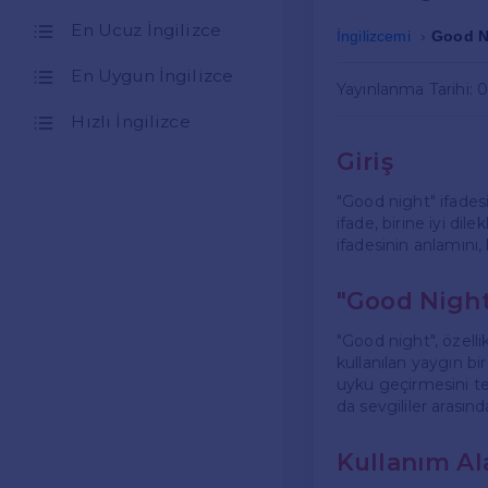
En Ucuz İngilizce
İngilizcemi
Good N
En Uygun İngilizce
Yayınlanma Tarihi: 
Hızlı İngilizce
Giriş
"Good night" ifadesi
ifade, birine iyi d
ifadesinin anlamını, 
"Good Night
"Good night", özel
kullanılan yaygın bir
uyku geçirmesini tem
da sevgililer arasınd
Kullanım Al