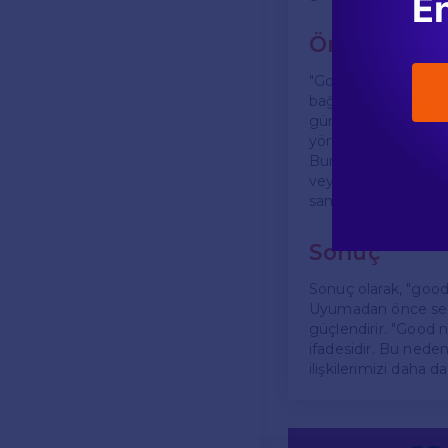
En
Önemli Nok
"Good night" ifadesi
bağları güçlendiren,
günün yorgunluğunu
yönde etkileyebilir.
Bununla birlikte, b
veya iş yerlerinde "
samimi ilişkilerde bu 
Sonuç
Sonuç olarak, "good 
Uyumadan önce sevdik
güçlendirir. "Good 
ifadesidir. Bu nede
ilişkilerimizi daha da