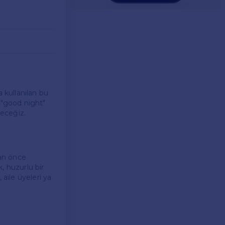
a kullanılan bu
 "good night"
yeceğiz.
dan önce
k, huzurlu bir
 aile üyeleri ya