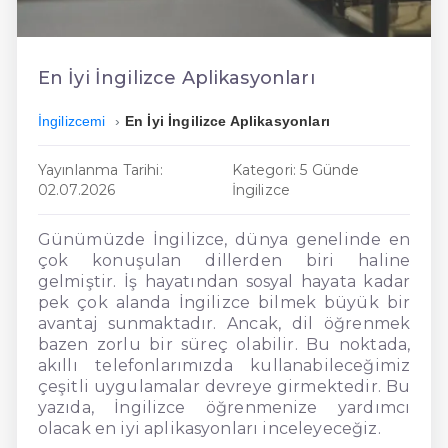
En Ucuz İngilizce
En Uygun İngilizce
En İyi İngilizce Aplikasyonları
Hızlı İngilizce
İngilizcemi
En İyi İngilizce Aplikasyonları
Yayınlanma Tarihi:
Kategori: 5 Günde
02.07.2026
İngilizce
Günümüzde İngilizce, dünya genelinde en
çok konuşulan dillerden biri haline
gelmiştir. İş hayatından sosyal hayata kadar
pek çok alanda İngilizce bilmek büyük bir
avantaj sunmaktadır. Ancak, dil öğrenmek
bazen zorlu bir süreç olabilir. Bu noktada,
akıllı telefonlarımızda kullanabileceğimiz
çeşitli uygulamalar devreye girmektedir. Bu
yazıda, İngilizce öğrenmenize yardımcı
olacak en iyi aplikasyonları inceleyeceğiz.