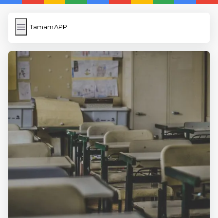
TamamAPP
TamamAPP
İngilizce Kelimeler
Resim Yükle
Wordpress Cache
Anasayfa
5 Günde İngilizce
İngilizce
Dil Eğitimi
En Hızlı İngilizce
En Kolay İngilizce