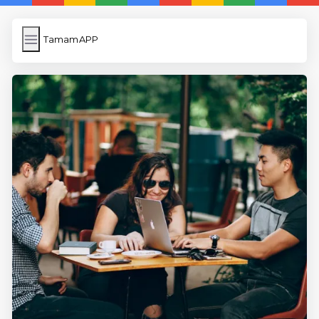
TamamAPP
TamamAPP
İngilizce Kelimeler
Resim Yükle
Wordpress Cache
Anasayfa
5 Günde İngilizce
İngilizce
Dil Eğitimi
En Hızlı İngilizce
En Kolay İngilizce