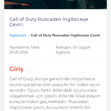
En Ucuz İngilizce
En Uygun İngilizce
Call of Duty Ruscadan İngilizceye
Çeviri
Hızlı İngilizce
İngilizcemi
Call of Duty Ruscadan İngilizceye Çeviri
Yayınlanma Tarihi:
Kategori: En Uygun
29.05.2026
İngilizce
Giriş
Call of Duty, dünya genelinde milyonlarca
oyuncuya sahip olan popüler bir video oyun
serisidir. Oyun, farklı dillerdeki oyunculara
ulaşabilmek için çeşitli dillerde lokalizasyon
süreçlerinden geçmektedir. Ruscadan
İngilizceye çeviri, bu sürecin önemli bir