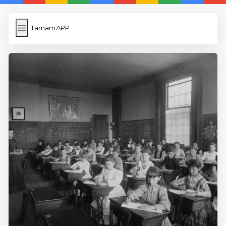
TamamAPP
TamamAPP
İngilizce Kelimeler
Resim Yükle
Wordpress Cache
Anasayfa
5 Günde İngilizce
İngilizce
Dil Eğitimi
En Hızlı İngilizce
En Kolay İngilizce