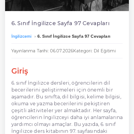
En Ucuz İngilizce
En Uygun İngilizce
6. Sınıf İngilizce Sayfa 97 Cevapları
Hızlı İngilizce
İngilizcemi
6. Sınıf İngilizce Sayfa 97 Cevapları
Yayınlanma Tarihi: 06.07.2026
Kategori: Dil Eğitimi
Giriş
6. sınıf İngilizce dersleri, öğrencilerin dil
becerilerini geliştirmeleri için önemli bir
aşamadır. Bu sınıfta, dil bilgisi, kelime bilgisi,
okuma ve yazma becerilerini pekiştiren
çeşitli aktiviteler yer almaktadır. Her sayfa,
öğrencilerin İngilizceyi daha iyi anlamalarına
yardımcı olmayı amaçlar. Bu yazıda, 6. sınıf
İngilizce ders kitabının 97. sayfasındaki