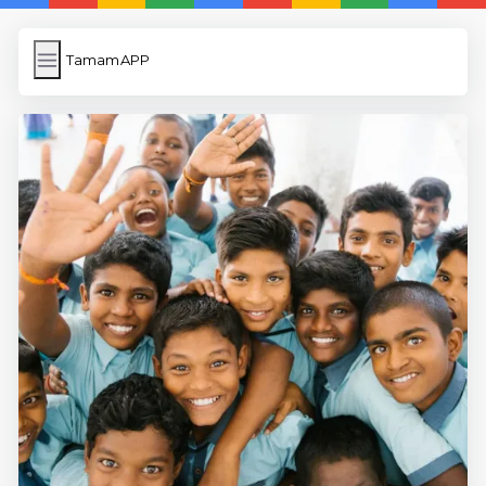
TamamAPP
TamamAPP
İngilizce Kelimeler
Resim Yükle
Wordpress Cache
Anasayfa
5 Günde İngilizce
İngilizce
Dil Eğitimi
En Hızlı İngilizce
En Kolay İngilizce