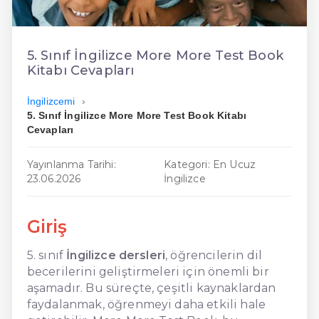
En Ucuz İngilizce
En Uygun İngilizce
5. Sınıf İngilizce More More Test Book
Kitabı Cevapları
Hızlı İngilizce
İngilizcemi
5. Sınıf İngilizce More More Test Book Kitabı
Cevapları
Yayınlanma Tarihi:
Kategori: En Ucuz
23.06.2026
İngilizce
Giriş
5. sınıf
İngilizce dersleri
, öğrencilerin dil
becerilerini geliştirmeleri için önemli bir
aşamadır. Bu süreçte, çeşitli kaynaklardan
faydalanmak, öğrenmeyi daha etkili hale