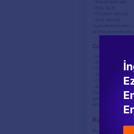
- Bread (ekmek)
- Milk (süt)
- Chicken (tavuk)
- Rice (pirinç)
Yiyecek kelimeleri, 
sınıfta yiyeceklerle 
Günlük Hayat
- School (okul)
İn
- Book (kitap)
- Pen (kalem)
- Table (masa)
E
- Chair (sandalye)
- Bag (çanta)
En
Günlük hayatta sıkç
geliştirmelerine yar
artırır.
En
Kullanım Al
Bu kelimeler, öğrenc