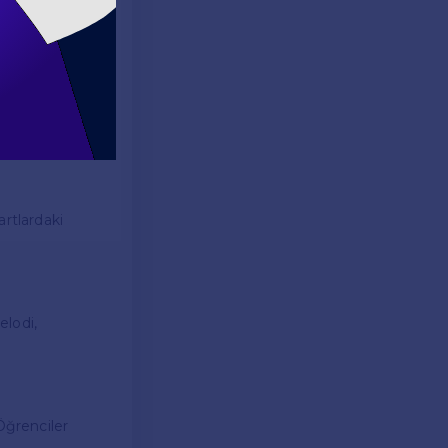
liştirmelerine
dir?) gibi basit
bazı öneriler:
artlardaki
elodi,
Öğrenciler