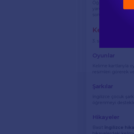
Öğrencilerin bu kel
yardımcı olur. Örneğ
sorular sorarak iletiş
Kelime Öğr
3. sınıf öğrencileri 
Oyunlar
Kelime kartlarıyla o
resimleri görerek ve
Şarkılar
İngilizce çocuk şark
öğrenmeyi destekle
Hikayeler
Basit
İngilizce hik
hikayelerdeki kelime