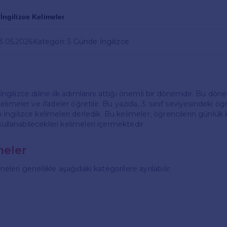
 İngilizce Kelimeler
23.05.2026
Kategori: 5 Günde İngilizce
in İngilizce diline ilk adımlarını attığı önemli bir dönemdir. Bu dö
limeler ve ifadeler öğretilir. Bu yazıda, 3. sınıf seviyesindeki öğ
ngilizce kelimeleri derledik. Bu kelimeler, öğrencilerin günlü
 kullanabilecekleri kelimeleri içermektedir.
meler
imeleri genellikle aşağıdaki kategorilere ayrılabilir: