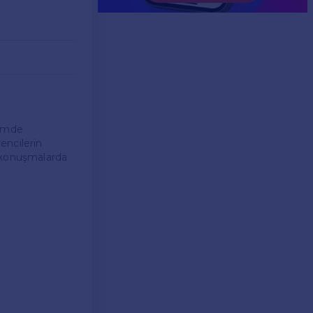
nemde
rencilerin
k konuşmalarda