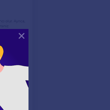
cı olur. Ayrıca,
siniz.
Kapat
cerilerini
becerilerini
ları içerir.