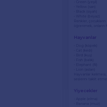
- Green (yeşil)
- Yellow (sarı)
- Black (siyah)
- White (beyaz)
Renkler, çocukların
öğrenmek, onların h
Hayvanlar
- Dog (köpek)
- Cat (kedi)
- Bird (kuş)
- Fish (balık)
- Elephant (fil)
- Lion (aslan)
Hayvanlar kelimesi,
seslerini taklit etme
Yiyecekler
- Apple (elma)
- Banana (muz)