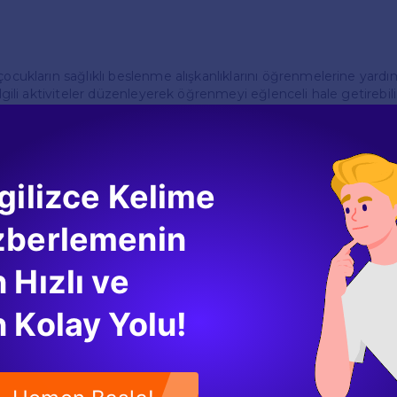
çocukların sağlıklı beslenme alışkanlıklarını öğrenmelerine yardım
ilgili aktiviteler düzenleyerek öğrenmeyi eğlenceli hale getirebilir
gilizce Kelime
zberlemenin
 Hızlı ve
a kullanılan nesneleri öğrenmek, çocukların İngilizce konuşma be
dımcı olur. Bu nesneleri tanımlamak, onların hayal gücünü ve dil 
 Kolay Yolu!
anları
ilerin günlük hayatlarında sıkça karşılaştıkları nesneleri ve kavram