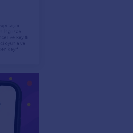
yapı taşını
n İngilizce
eli ve keyifli
eci oyunla ve
ken keyif