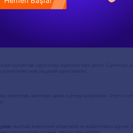
Hemen Başla!
imeleri öğrenmeleri, İngilizce konuşma ve yazma becerilerini ge
in, öğrenciler "What is your favorite color?" (En sevdiğin renk ne
im kurabilirler.
enme Yöntemleri
için kelime öğrenme süreci eğlenceli ve etkileşimli olmalıdır. İşte 
yunlar oynatmak, öğrenmeyi eğlenceli hale getirir. Öğrenciler, k
ya kelimeleri sesli okuyarak öğrenebilirler.
ıları dinletmek, kelimeleri akılda tutmayı kolaylaştırır. Ritim ve m
r.
ayeler
okumak, kelimelerin anlamlarını ve kullanımlarını öğretir. 
leri bağlam içinde görerek daha iyi anlayabilirler.